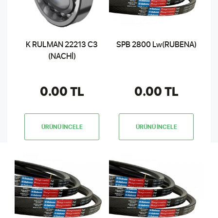
K RULMAN 22213 C3
SPB 2800 Lw(RUBENA)
(NACHİ)
0.00 TL
0.00 TL
ÜRÜNÜ İNCELE
ÜRÜNÜ İNCELE