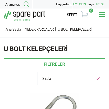
Hoş geldiniz,
ÜYE GİRİŞİ
veya
ÜYE OL
0
SEPET
Ana Sayfa
YEDEK PARÇALAR
U BOLT KELEPÇELERİ
U BOLT KELEPÇELERİ
FİLTRELER