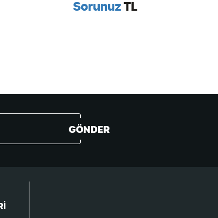
Sorunuz
TL
GÖNDER
Rİ