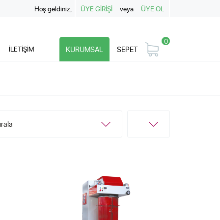
Hoş geldiniz,
ÜYE GİRİŞİ
veya
ÜYE OL
0
İLETİŞİM
KURUMSAL
SEPET