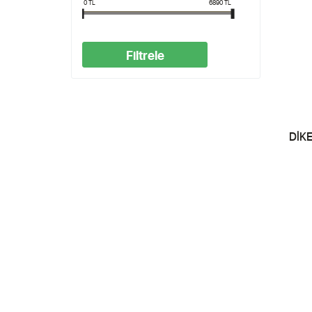
0
TL
6890
TL
Filtrele
DİK