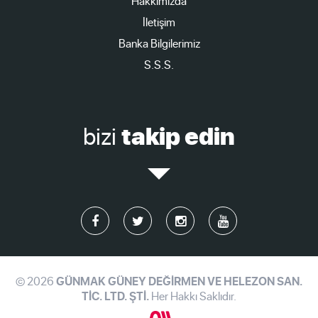
Hakkımızda
İletişim
Banka Bilgilerimiz
S.S.S.
bizi
takip edin
© 2026
GÜNMAK GÜNEY DEĞİRMEN VE HELEZON SAN.
TİC. LTD. ŞTİ.
Her Hakkı Saklıdır.