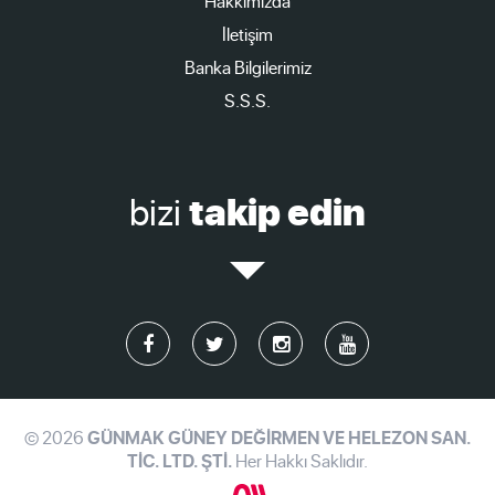
Hakkımızda
İletişim
Banka Bilgilerimiz
S.S.S.
bizi
takip edin
© 2026
GÜNMAK GÜNEY DEĞİRMEN VE HELEZON SAN.
TİC. LTD. ŞTİ.
Her Hakkı Saklıdır.